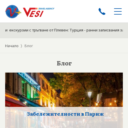
и екскурзии с тръгване от Плевен: Турция - ранни записвания за Поч
ЕКСКУРЗИИ
ПОЧИВКИ
Начало
Блог
ЕКСКУРЗИИ ОТ ПЛЕВЕН
КРУИЗИ
Блог
ТУРЦИЯ ЛЯТО 2026
ЕКЗОТИКА
БЪЛГАРИЯ 2026
ХОТЕЛИ
БИЛЕТИ
Забележителности в Париж
ЗА НАС
ДОКУМЕНТИ