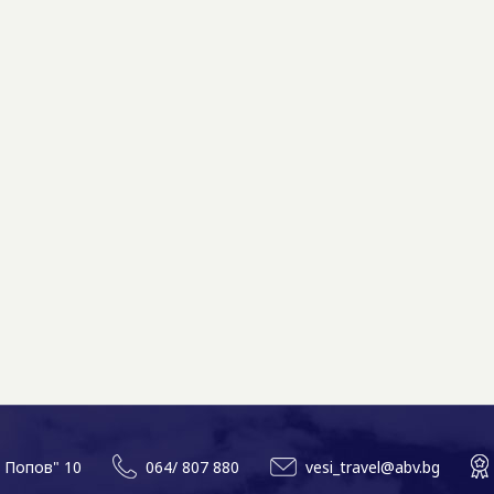
л Попов" 10
064/ 807 880
vesi_travel@abv.bg