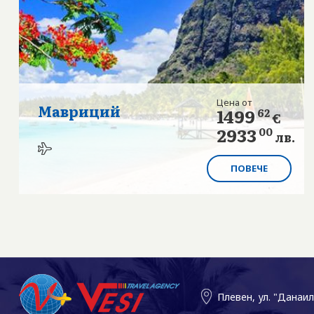
Цена от
Мавриций
1499
62
€
2933
00
лв.
ПОВЕЧЕ
Плевен, ул. "Данаи