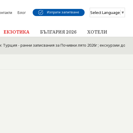
Изпрати запитване
Select Language
▼
онтакти
Блог
ЕКЗОТИКА
БЪЛГАРИЯ 2026
ХОТЕЛИ
рция - ранни записвания за Почивки лято 2026г ; екскурзии до Истан