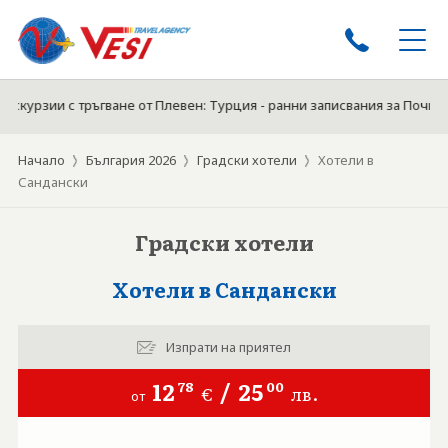
курзии с тръгване от Плевен: Турция - ранни записвания за Почивки 
ЕКСКУРЗИИ
ПОЧИВКИ
Начало
България 2026
Градски хотели
Хотели в
ЕКСКУРЗИИ ОТ ПЛЕВЕН
Сандански
КРУИЗИ
Градски хотели
ТУРЦИЯ ЛЯТО 2026
ЕКЗОТИКА
Хотели в Сандански
БЪЛГАРИЯ 2026
ХОТЕЛИ
Изпрати на приятел
БИЛЕТИ
12
/
25
78
00
€
лв.
от
ЗА НАС
ДОКУМЕНТИ