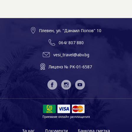
Плевен, ул. "Данаил Попов" 10
064/ 807 880
vesi_travel@abv.bg
Лиценз № РК-01-6587
Приемаме онлайн разплащания
За нас
Документи
Банкова сметка