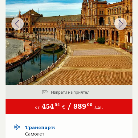
БАНКОВА СМЕТКА
КОНТАКТИ
БЛОГ
Изпрати на приятел
454
/
889
54
00
€
лв.
от
Транспорт:
Самолет