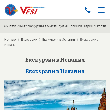
ки лято 2026г ; екскурзии до Истанбул и Шопинг в Одрин ; Екзотични
ЕКСКУРЗИИ
ПОЧИВКИ
Начало
Екскурзии
Екскурзии в Испания
Екскурзии в
ЕКСКУРЗИИ ОТ ПЛЕВЕН
Испания
КРУИЗИ
Екскурзии в Испания
ТУРЦИЯ ЛЯТО 2026
ЕКЗОТИКА
Екскурзии в Испания
БЪЛГАРИЯ 2026
ХОТЕЛИ
БИЛЕТИ
ЗА НАС
ДОКУМЕНТИ