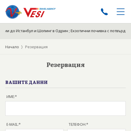
рзии до Истанбул и Шопинг в Одрин ; Екзотични почивка с потвърден
ЕКСКУРЗИИ
ПОЧИВКИ
Начало
Резервация
ЕКСКУРЗИИ ОТ ПЛЕВЕН
КРУИЗИ
Резервация
ТУРЦИЯ ЛЯТО 2026
ЕКЗОТИКА
ВАШИТЕ ДАННИ
БЪЛГАРИЯ 2026
ИМЕ:*
ХОТЕЛИ
БИЛЕТИ
ЗА НАС
E-MAIL:*
ТЕЛЕФОН:*
ДОКУМЕНТИ