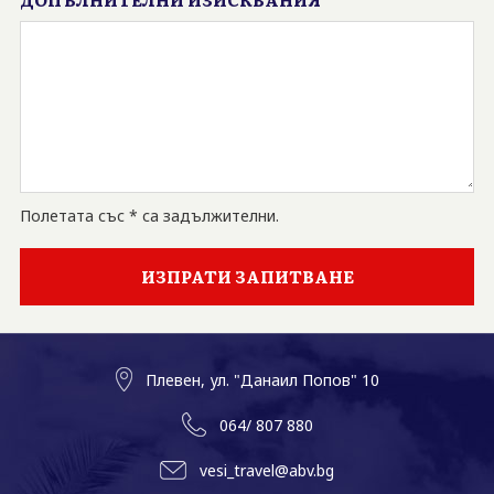
Полетата със * са задължителни.
Плевен, ул. "Данаил Попов" 10
064/ 807 880
vesi_travel@abv.bg