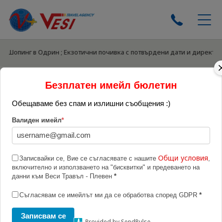
 и Шопинг в Одрин ; Екзотични почивка с потвърдени дати и директни
ЕКСКУРЗИИ
ПОЧИВКИ
Начало
Резервация
Безплатен имейл бюлетин
ЕКСКУРЗИИ ОТ ПЛЕВЕН
КРУИЗИ
Обещаваме без спам и излишни съобщения :)
Резервация
ТУРЦИЯ ЛЯТО 2026
Валиден имейл
*
ЕКЗОТИКА
ВАШИТЕ ДАННИ
БЪЛГАРИЯ 2026
Общи условия
Записвайки се, Вие се съгласявате с нашите
,
ИМЕ:*
включително и използването на "бисквитки" и предеването на
ХОТЕЛИ
данни към Веси Травъл - Плевен
*
БИЛЕТИ
Съгласявам се имейлът ми да се обработва според GDPR
*
ЗА НАС
E-MAIL:*
ТЕЛЕФОН:*
Записвам се
ДОКУМЕНТИ
Provided by SendPulse