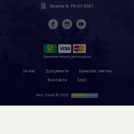
Лиценз № РК-01-6587
Приемаме онлайн разплащания
За нас
Документи
Банкова сметка
Контакти
Блог
Vesi Travel © 2020