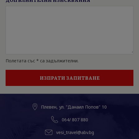
Полетата със * са задължителни.
Плевен, ул. "Данаил Попов" 10
064/ 807 880
vesi_travel@abv.bg