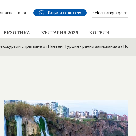
Изпрати запитване
Select Language
▼
онтакти
Блог
ЕКЗОТИКА
БЪЛГАРИЯ 2026
ХОТЕЛИ
ии с тръгване от Плевен: Турция - ранни записвания за Почивки лят