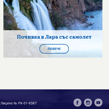
Почивка в Лара със самолет
ПОВЕЧЕ
Лиценз № РК-01-6587