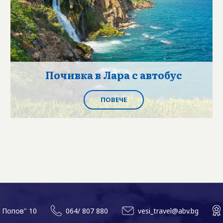
Почивка в Лара с автобус
ПОВЕЧЕ
л Попов" 10
064/ 807 880
vesi_travel@abv.bg