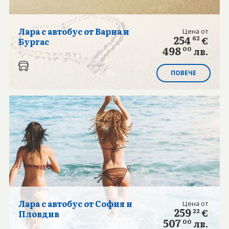
БАНКОВА СМЕТКА
Лара с автобус от Варна и
Цена от
КОНТАКТИ
254
62
€
Бургас
498
00
лв.
БЛОГ
ПОВЕЧЕ
Лара с автобус от София и
Цена от
259
22
€
Пловдив
507
00
лв.