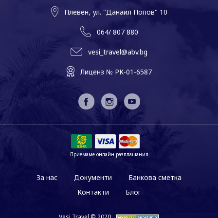
Плевен, ул. "Данаил Попов" 10
064/ 807 880
vesi_travel@abv.bg
Лиценз № РК-01-6587
Приемаме онлайн разплащания
За нас
Документи
Банкова сметка
Контакти
Блог
Vesi Travel © 2020