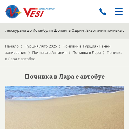
; екскурзии до Истанбул и Шопинг в Одрин ; Екзотични почивка с пот
ЕКСКУРЗИИ
ПОЧИВКИ
Начало
Турция лято 2026
Почивки в Турция - Ранни
ЕКСКУРЗИИ ОТ ПЛЕВЕН
записвания
Почивка в Анталия
Почивка в Лара
Почивка
в Лара с автобус
КРУИЗИ
ТУРЦИЯ ЛЯТО 2026
Почивка в Лара с автобус
ЕКЗОТИКА
БЪЛГАРИЯ 2026
ХОТЕЛИ
БИЛЕТИ
ЗА НАС
ДОКУМЕНТИ